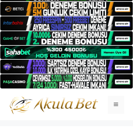
İçeriğe
atla
Menü