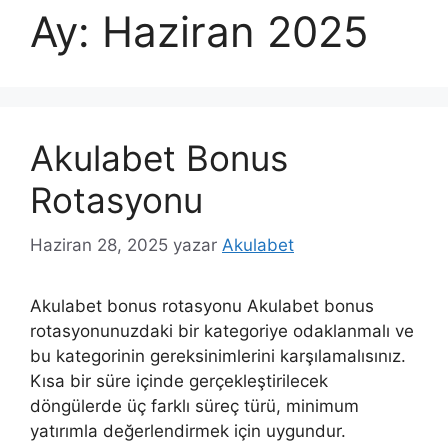
Ay:
Haziran 2025
Akulabet Bonus
Rotasyonu
Haziran 28, 2025
yazar
Akulabet
Akulabet bonus rotasyonu Akulabet bonus
rotasyonunuzdaki bir kategoriye odaklanmalı ve
bu kategorinin gereksinimlerini karşılamalısınız.
Kısa bir süre içinde gerçekleştirilecek
döngülerde üç farklı süreç türü, minimum
yatırımla değerlendirmek için uygundur.