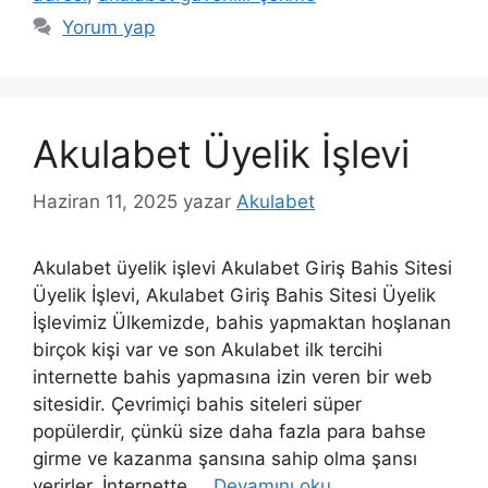
Yorum yap
Akulabet Üyelik İşlevi
Haziran 11, 2025
yazar
Akulabet
Akulabet üyelik işlevi Akulabet Giriş Bahis Sitesi
Üyelik İşlevi, Akulabet Giriş Bahis Sitesi Üyelik
İşlevimiz Ülkemizde, bahis yapmaktan hoşlanan
birçok kişi var ve son Akulabet ilk tercihi
internette bahis yapmasına izin veren bir web
sitesidir. Çevrimiçi bahis siteleri süper
popülerdir, çünkü size daha fazla para bahse
girme ve kazanma şansına sahip olma şansı
verirler. İnternette …
Devamını oku