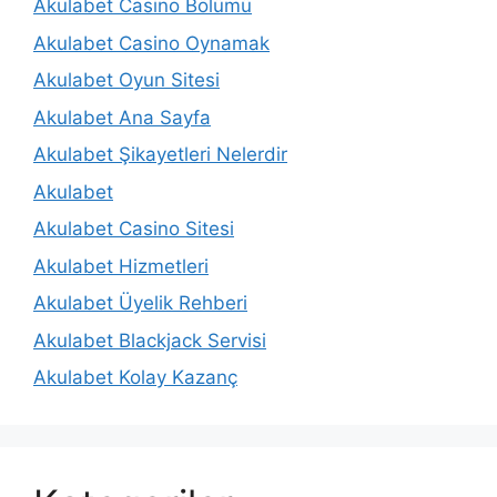
Akulabet Casino Bölümü
Akulabet Casino Oynamak
Akulabet Oyun Sitesi
Akulabet Ana Sayfa
Akulabet Şikayetleri Nelerdir
Akulabet
Akulabet Casino Sitesi
Akulabet Hizmetleri
Akulabet Üyelik Rehberi
Akulabet Blackjack Servisi
Akulabet Kolay Kazanç