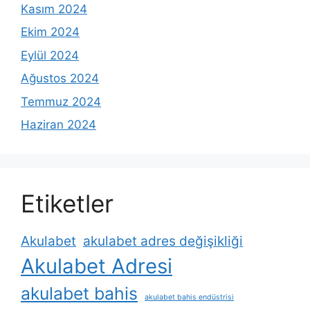
Kasım 2024
Ekim 2024
Eylül 2024
Ağustos 2024
Temmuz 2024
Haziran 2024
Etiketler
Akulabet
akulabet adres değişikliği
Akulabet Adresi
akulabet bahis
akulabet bahis endüstrisi