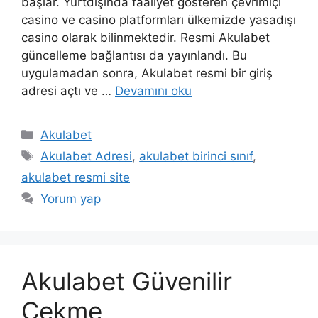
başlar. Yurtdışında faaliyet gösteren çevrimiçi
casino ve casino platformları ülkemizde yasadışı
casino olarak bilinmektedir. Resmi Akulabet
güncelleme bağlantısı da yayınlandı. Bu
uygulamadan sonra, Akulabet resmi bir giriş
adresi açtı ve …
Devamını oku
Kategoriler
Akulabet
Etiketler
Akulabet Adresi
,
akulabet birinci sınıf
,
akulabet resmi site
Yorum yap
Akulabet Güvenilir
Çekme