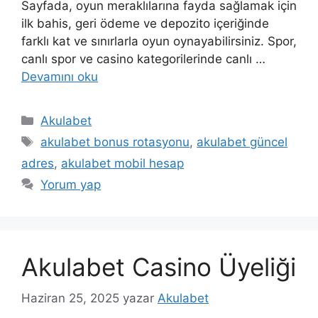
Sayfada, oyun meraklılarına fayda sağlamak için
ilk bahis, geri ödeme ve depozito içeriğinde
farklı kat ve sınırlarla oyun oynayabilirsiniz. Spor,
canlı spor ve casino kategorilerinde canlı …
Devamını oku
Kategoriler
Akulabet
Etiketler
akulabet bonus rotasyonu
,
akulabet güncel
adres
,
akulabet mobil hesap
Yorum yap
Akulabet Casino Üyeliği
Haziran 25, 2025
yazar
Akulabet