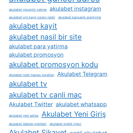
akulabet instagram
akulabet güvenilir çekme
akulabet i̇çin kayıt süreci nedir
akulabet kapsamlı araştırma
akulabet kayit
akulabet nasil bir site
akulabet para yatirma
akulabet promosyon
akulabet promosyon kodu
Akulabet Telegram
akulabet rulet masası kuralları
akulabet tv
akulabet tv canli maç
Akulabet Twitter
akulabet whatsapp
Akulabet Yeni Giriş
akulabet yeni adres
akulabet ödeme i̇şlemleri
akulabet üyelik i̇şlevi
Akulabet Şikayet