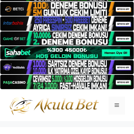
İçeriğe
atla
Menü