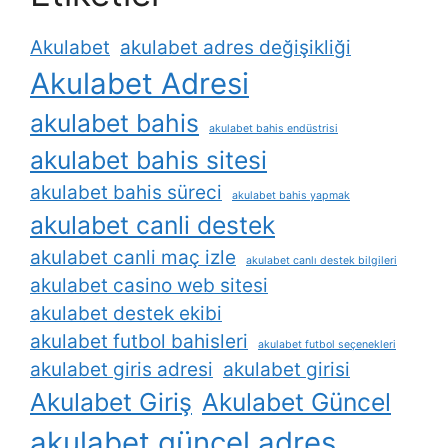
Akulabet
akulabet adres değişikliği
Akulabet Adresi
akulabet bahis
akulabet bahis endüstrisi
akulabet bahis sitesi
akulabet bahis süreci
akulabet bahis yapmak
akulabet canli destek
akulabet canli maç izle
akulabet canlı destek bilgileri
akulabet casino web sitesi
akulabet destek ekibi
akulabet futbol bahisleri
akulabet futbol seçenekleri
akulabet giris adresi
akulabet girisi
Akulabet Giriş
Akulabet Güncel
akulabet güncel adres