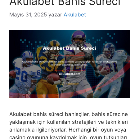
Akulabet Bahis Süreci
Mayıs 31, 2025
yazar
Akulabet
Akulabet bahis süreci bahisçiler, bahis sürecine
yaklaşmak için kullanılan stratejileri ve teknikleri
anlamakla ilgileniyorlar. Herhangi bir oyun veya
casino oyununa kaydolmak için, oyun tutkunları