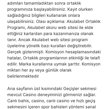
adımları tamamladıktan sonra ortaklık
programınıza başlayabilirsiniz. Kayıt olurken
sağladığınız bilgileri kullanarak onlara
ulaşabilirsiniz. Olası açıklama: Akulabet Ortaklık
Programı,
Akulabet skoru
web sitesi ile elde
ettiğiniz karlardan para kazanmanıza olanak
tanır. Ancak Akulabet web sitesi program
üyelerine yönelik bazı kuralları değiştirebilir.
Gerçek gizlenmişti. Komisyon hesaplamasındaki
hatalar, Ortaklık programlarının etkinliği ile telafi
edilir. Marka kurallarına uymak şarttır. Komisyon
miktarı her ay veya günlük olarak
belirlenmektedir
Ana sayfanın üst kısmındaki Geçişler sekmesi
mevcut Casino deneyiminizi görmenizi sağlar.
Canlı bahis, casino, canlı casino ve hızlı geçiş
sekmesini içeren spor bahisleri yöntemi sanal