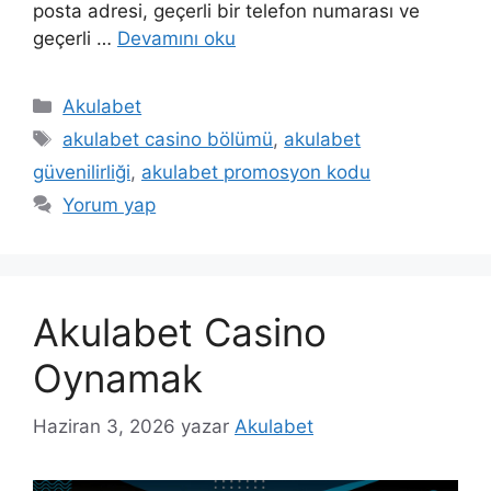
posta adresi, geçerli bir telefon numarası ve
geçerli …
Devamını oku
Kategoriler
Akulabet
Etiketler
akulabet casino bölümü
,
akulabet
güvenilirliği
,
akulabet promosyon kodu
Yorum yap
Akulabet Casino
Oynamak
Haziran 3, 2026
yazar
Akulabet