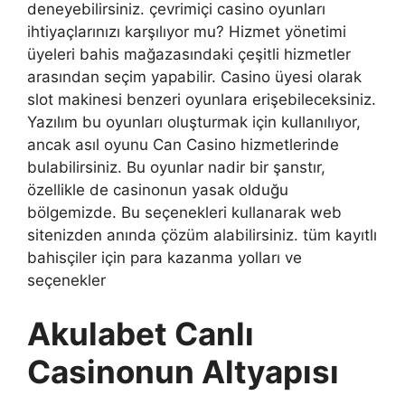
deneyebilirsiniz. çevrimiçi casino oyunları
ihtiyaçlarınızı karşılıyor mu? Hizmet yönetimi
üyeleri bahis mağazasındaki çeşitli hizmetler
arasından seçim yapabilir. Casino üyesi olarak
slot makinesi benzeri oyunlara erişebileceksiniz.
Yazılım bu oyunları oluşturmak için kullanılıyor,
ancak asıl oyunu Can Casino hizmetlerinde
bulabilirsiniz. Bu oyunlar nadir bir şanstır,
özellikle de casinonun yasak olduğu
bölgemizde. Bu seçenekleri kullanarak web
sitenizden anında çözüm alabilirsiniz. tüm kayıtlı
bahisçiler için para kazanma yolları ve
seçenekler
Akulabet Canlı
Casinonun Altyapısı