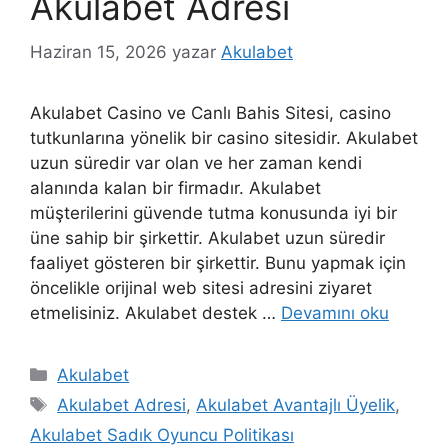
Akulabet Adresi
Haziran 15, 2026
yazar
Akulabet
Akulabet Casino ve Canlı Bahis Sitesi, casino
tutkunlarına yönelik bir casino sitesidir. Akulabet
uzun süredir var olan ve her zaman kendi
alanında kalan bir firmadır. Akulabet
müşterilerini güvende tutma konusunda iyi bir
üne sahip bir şirkettir. Akulabet uzun süredir
faaliyet gösteren bir şirkettir. Bunu yapmak için
öncelikle orijinal web sitesi adresini ziyaret
etmelisiniz. Akulabet destek …
Devamını oku
Kategoriler
Akulabet
Etiketler
Akulabet Adresi
,
Akulabet Avantajlı Üyelik
,
Akulabet Sadık Oyuncu Politikası