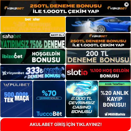
×
AKULABET GİRİŞ İÇİN TIKLAYINIZ!