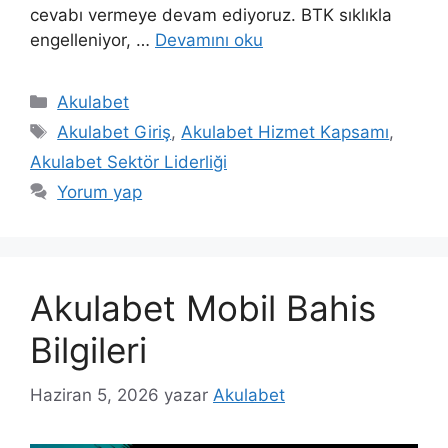
cevabı vermeye devam ediyoruz. BTK sıklıkla
engelleniyor, …
Devamını oku
Kategoriler
Akulabet
Etiketler
Akulabet Giriş
,
Akulabet Hizmet Kapsamı
,
Akulabet Sektör Liderliği
Yorum yap
Akulabet Mobil Bahis
Bilgileri
Haziran 5, 2026
yazar
Akulabet