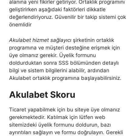
alanına yeni fikirler getiriyor. Ortaklık programını
geliştirirken aşağıdaki faktörleri dikkatle
değerlendiriyoruz. Güvenilir bir takip sistemi çok
önemlidir
Akulabet hizmet sağlayıcı
şirketinin ortaklık
programına ve müşteri desteğine erişmek için
üye olmanız gerekir. Üyelik formunu
doldurduktan sonra SSS bölümünden detaylı
bilgi ve sistem bilgilerini alabilir, ardından
Akulabet ortaklık programına başlayabilirsiniz.
Akulabet Skoru
Ticaret yapabilmek için bu siteye üye olmanız
gerekmektedir. Katılmak için lütfen web
sitemizdeki üyelik formunu doldurun, bazı
ayrıntıları sağlayın ve formu doğrulayın. Gerekli