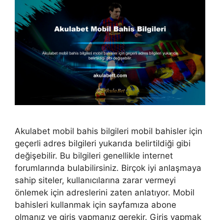
Akulabet mobil bahis bilgileri mobil bahisler için
geçerli adres bilgileri yukarıda belirtildiği gibi
değişebilir. Bu bilgileri genellikle internet
forumlarında bulabilirsiniz. Birçok iyi anlaşmaya
sahip siteler, kullanıcılarına zarar vermeyi
önlemek için adreslerini zaten anlatıyor. Mobil
bahisleri kullanmak için sayfamıza abone
olmanız ve giriş yapmanız gerekir. Giriş yapmak