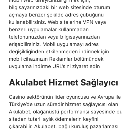
bilgisayarınızdaki bir web sitesinde oturum
açmaya benzer şekilde adres çubuğunu
kullanabilirsiniz. Web sitelerine VPN veya
benzeri uygulamalar kullanmadan
telefonunuzdan veya bilgisayarınızdan
erişebilirsiniz. Mobil uygulamayı adres
değişikliğinden etkilenmeden indirmek için
mobil cihazınızın Reklamlar bölümündeki
uygulama indirme URL’sini ziyaret edin
Akulabet Hizmet Sağlayıcı
Casino sektörünün lider oyuncusu ve Avrupa ile
Türkiye’de uzun süredir hizmet sağlayıcısı olan
Akulabet, olağanüstü performansı sayesinde bu
siteden tutarlı aylık ödemelerin keyfini
çıkarabilir. Akulabet, bağlı kuruluş pazarlaması