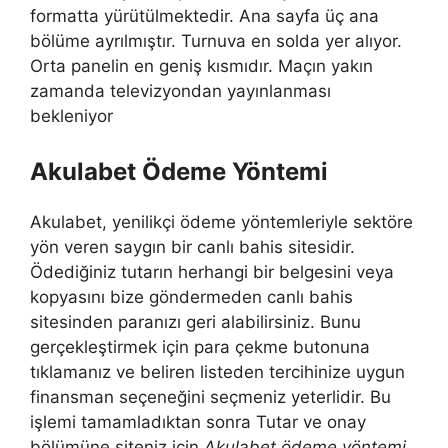
formatta yürütülmektedir. Ana sayfa üç ana
bölüme ayrılmıştır. Turnuva en solda yer alıyor.
Orta panelin en geniş kısmıdır. Maçın yakın
zamanda televizyondan yayınlanması
bekleniyor
Akulabet Ödeme Yöntemi
Akulabet, yenilikçi ödeme yöntemleriyle sektöre
yön veren saygın bir canlı bahis sitesidir.
Ödediğiniz tutarın herhangi bir belgesini veya
kopyasını bize göndermeden canlı bahis
sitesinden paranızı geri alabilirsiniz. Bunu
gerçekleştirmek için para çekme butonuna
tıklamanız ve beliren listeden tercihinize uygun
finansman seçeneğini seçmeniz yeterlidir. Bu
işlemi tamamladıktan sonra Tutar ve onay
bölümüne siteniz için
Akulabet ödeme yöntemi