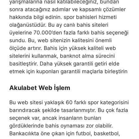
yarışmalarına nasıl katılabileceğiniz, bundan
sonra atacağınız adımlar ve kapsamlı çözümler
hakkında bilgi edinin. spor bahisleri hizmeti
olağanüstüdür. Bu ay canlı bahis siteleri
üyelerine 70.000’den fazla farklı bahis seçeneği
sundu. Bu, web sitenizin kalitesini önemli
ölçüde artırır. Bahis için yüksek kaliteli web
sitelerini kullanmak, banknot alma sürecini
basitleştirir. Daha yüksek garantili getiri elde
etmek için kuponları garantili maçlarla birleştirin
Akulabet Web İşlem
Bu web sitesi yaklaşık 60 farklı spor kategorisini
barındıracak şekilde tasarlanmıştır. Bu çok fazla
seçenek var, ancak insanların bunları
gördüklerinde bahis oynaması zor olabilir.
Bankacılıkta öne çıkan için futbol, basketbol,