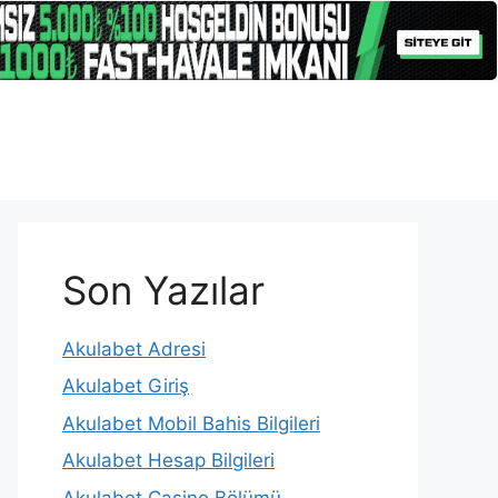
Son Yazılar
Akulabet Adresi
Akulabet Giriş
Akulabet Mobil Bahis Bilgileri
Akulabet Hesap Bilgileri
Akulabet Casino Bölümü