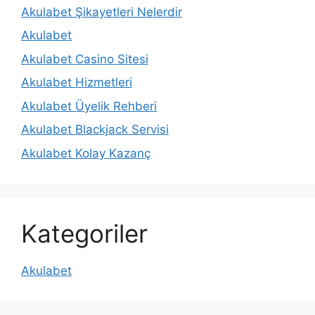
Akulabet Şikayetleri Nelerdir
Akulabet
Akulabet Casino Sitesi
Akulabet Hizmetleri
Akulabet Üyelik Rehberi
Akulabet Blackjack Servisi
Akulabet Kolay Kazanç
Kategoriler
Akulabet