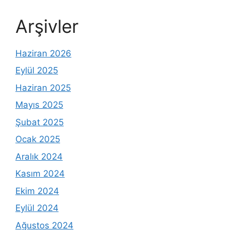
Arşivler
Haziran 2026
Eylül 2025
Haziran 2025
Mayıs 2025
Şubat 2025
Ocak 2025
Aralık 2024
Kasım 2024
Ekim 2024
Eylül 2024
Ağustos 2024