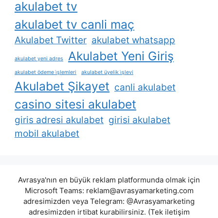
akulabet tv
akulabet tv canli maç
Akulabet Twitter
akulabet whatsapp
Akulabet Yeni Giriş
akulabet yeni adres
akulabet ödeme i̇şlemleri
akulabet üyelik i̇şlevi
Akulabet Şikayet
canli akulabet
casino sitesi akulabet
giris adresi akulabet
girisi akulabet
mobil akulabet
Avrasya'nın en büyük reklam platformunda olmak için
Microsoft Teams:
reklam@avrasyamarketing.com
adresimizden veya Telegram: @Avrasyamarketing
adresimizden irtibat kurabilirsiniz. (Tek iletişim