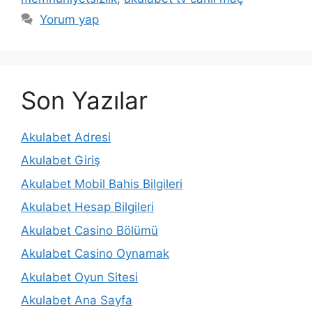
Yorum yap
Son Yazılar
Akulabet Adresi
Akulabet Giriş
Akulabet Mobil Bahis Bilgileri
Akulabet Hesap Bilgileri
Akulabet Casino Bölümü
Akulabet Casino Oynamak
Akulabet Oyun Sitesi
Akulabet Ana Sayfa