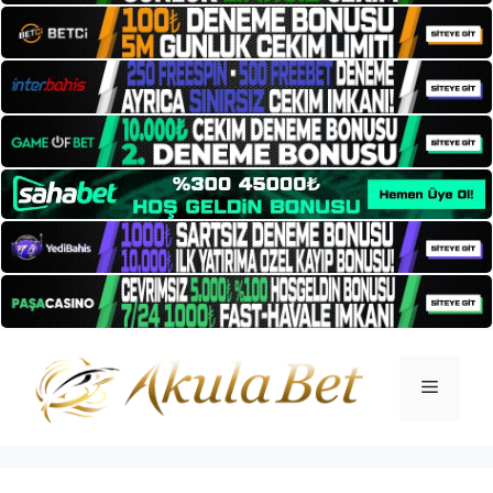
İçeriğe
atla
Menü