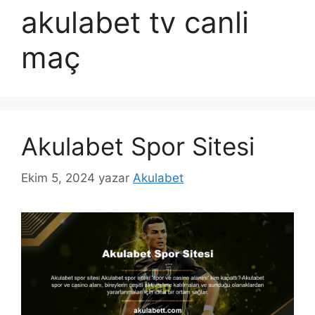
akulabet tv canli
maç
Akulabet Spor Sitesi
Ekim 5, 2024
yazar
Akulabet