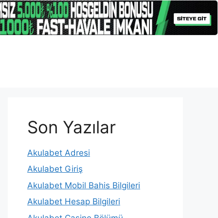
Son Yazılar
Akulabet Adresi
Akulabet Giriş
Akulabet Mobil Bahis Bilgileri
Akulabet Hesap Bilgileri
Akulabet Casino Bölümü