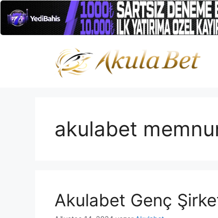
İçeriğe
atla
akulabet memnuni
Akulabet Genç Şirke