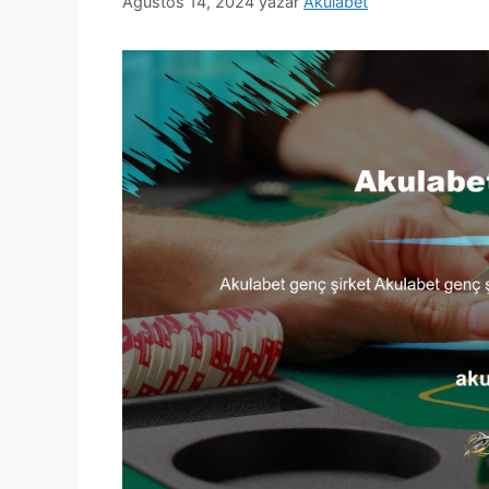
Ağustos 14, 2024
yazar
Akulabet