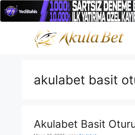
İçeriğe
atla
akulabet basit o
Akulabet Basit Otu