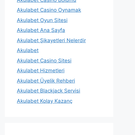
Akulabet Casino Oynamak
Akulabet Oyun Sitesi
Akulabet Ana Sayfa
Akulabet Şikayetleri Nelerdir
Akulabet
Akulabet Casino Sitesi
Akulabet Hizmetleri
Akulabet Üyelik Rehberi
Akulabet Blackjack Servisi
Akulabet Kolay Kazanç