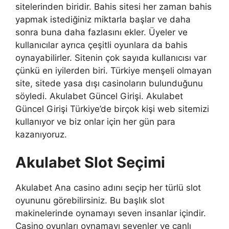
sitelerinden biridir. Bahis sitesi her zaman bahis
yapmak istediğiniz miktarla başlar ve daha
sonra buna daha fazlasını ekler. Üyeler ve
kullanıcılar ayrıca çeşitli oyunlara da bahis
oynayabilirler. Sitenin çok sayıda kullanıcısı var
çünkü en iyilerden biri. Türkiye menşeli olmayan
site, sitede yasa dışı casinoların bulunduğunu
söyledi. Akulabet Güncel Girişi. Akulabet
Güncel Girişi Türkiye’de birçok kişi web sitemizi
kullanıyor ve biz onlar için her gün para
kazanıyoruz.
Akulabet Slot Seçimi
Akulabet Ana casino adını seçip her türlü slot
oyununu görebilirsiniz. Bu başlık slot
makinelerinde oynamayı seven insanlar içindir.
Casino oyunları oynamayı sevenler ve canlı