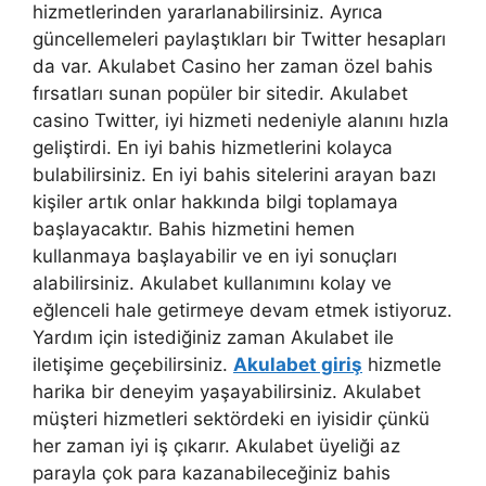
hizmetlerinden yararlanabilirsiniz. Ayrıca
güncellemeleri paylaştıkları bir Twitter hesapları
da var. Akulabet Casino her zaman özel bahis
fırsatları sunan popüler bir sitedir. Akulabet
casino Twitter, iyi hizmeti nedeniyle alanını hızla
geliştirdi. En iyi bahis hizmetlerini kolayca
bulabilirsiniz. En iyi bahis sitelerini arayan bazı
kişiler artık onlar hakkında bilgi toplamaya
başlayacaktır. Bahis hizmetini hemen
kullanmaya başlayabilir ve en iyi sonuçları
alabilirsiniz. Akulabet kullanımını kolay ve
eğlenceli hale getirmeye devam etmek istiyoruz.
Yardım için istediğiniz zaman Akulabet ile
iletişime geçebilirsiniz.
Akulabet giriş
hizmetle
harika bir deneyim yaşayabilirsiniz. Akulabet
müşteri hizmetleri sektördeki en iyisidir çünkü
her zaman iyi iş çıkarır. Akulabet üyeliği az
parayla çok para kazanabileceğiniz bahis