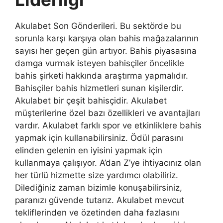
Akulabet Son Gönderileri. Bu sektörde bu
sorunla karşı karşıya olan bahis mağazalarının
sayısı her geçen gün artıyor. Bahis piyasasına
damga vurmak isteyen bahisçiler öncelikle
bahis şirketi hakkında araştırma yapmalıdır.
Bahisçiler bahis hizmetleri sunan kişilerdir.
Akulabet bir çeşit bahisçidir. Akulabet
müşterilerine özel bazı özellikleri ve avantajları
vardır. Akulabet farklı spor ve etkinliklere bahis
yapmak için kullanabilirsiniz. Ödül parasını
elinden gelenin en iyisini yapmak için
kullanmaya çalışıyor. A’dan Z’ye ihtiyacınız olan
her türlü hizmette size yardımcı olabiliriz.
Dilediğiniz zaman bizimle konuşabilirsiniz,
paranızı güvende tutarız. Akulabet mevcut
tekliflerinden ve özetinden daha fazlasını