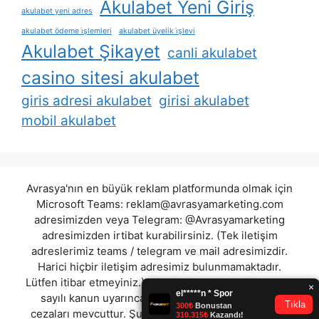
Akulabet Yeni Giriş
akulabet yeni adres
akulabet ödeme i̇şlemleri
akulabet üyelik i̇şlevi
Akulabet Şikayet
canli akulabet
casino sitesi akulabet
giris adresi akulabet
girisi akulabet
mobil akulabet
Avrasya'nın en büyük reklam platformunda olmak için
Microsoft Teams:
reklam@avrasyamarketing.com
adresimizden veya Telegram: @Avrasyamarketing
adresimizden irtibat kurabilirsiniz. (Tek iletişim
adreslerimiz teams / telegram ve mail adresimizdir.
Harici hiçbir iletişim adresimiz bulunmamaktadır.
Lütfen itibar etmeyiniz.) Türkiye yasalarına göre 7258
sayılı kanun uyarınca yasa dışı bahis oynamanın
cezaları mevcuttur. Şu an bulunduğunuz site hiç bir