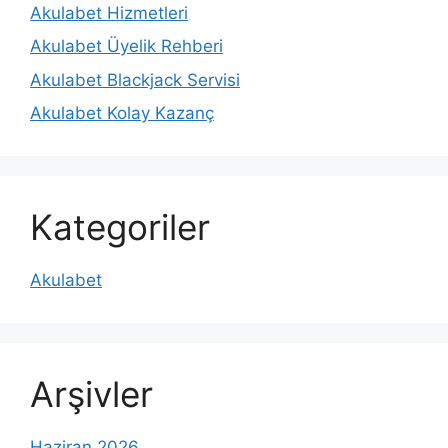
Akulabet Hizmetleri
Akulabet Üyelik Rehberi
Akulabet Blackjack Servisi
Akulabet Kolay Kazanç
Kategoriler
Akulabet
Arşivler
Haziran 2026