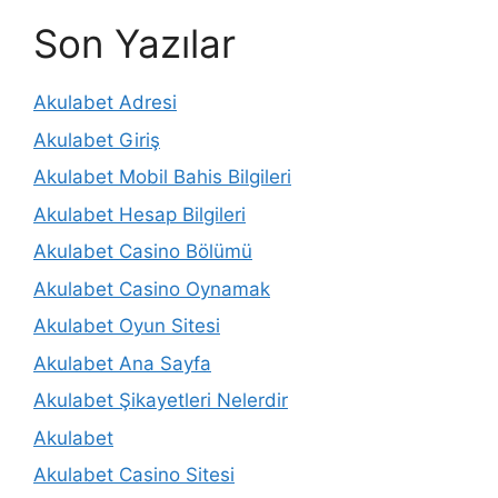
Son Yazılar
Akulabet Adresi
Akulabet Giriş
Akulabet Mobil Bahis Bilgileri
Akulabet Hesap Bilgileri
Akulabet Casino Bölümü
Akulabet Casino Oynamak
Akulabet Oyun Sitesi
Akulabet Ana Sayfa
Akulabet Şikayetleri Nelerdir
Akulabet
Akulabet Casino Sitesi