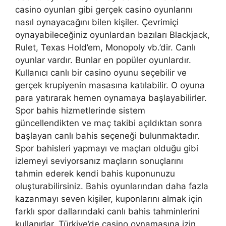
casino oyunları gibi gerçek casino oyunlarını
nasıl oynayacağını bilen kişiler. Çevrimiçi
oynayabileceğiniz oyunlardan bazıları Blackjack,
Rulet, Texas Hold’em, Monopoly vb.’dir. Canlı
oyunlar vardır. Bunlar en popüler oyunlardır.
Kullanıcı canlı bir casino oyunu seçebilir ve
gerçek krupiyenin masasına katılabilir. O oyuna
para yatırarak hemen oynamaya başlayabilirler.
Spor bahis hizmetlerinde sistem
güncellendikten ve maç takibi açıldıktan sonra
başlayan canlı bahis seçeneği bulunmaktadır.
Spor bahisleri yapmayı ve maçları olduğu gibi
izlemeyi seviyorsanız maçların sonuçlarını
tahmin ederek kendi bahis kuponunuzu
oluşturabilirsiniz. Bahis oyunlarından daha fazla
kazanmayı seven kişiler, kuponlarını almak için
farklı spor dallarındaki canlı bahis tahminlerini
kullanırlar. Türkiye’de casino oynamasına izin