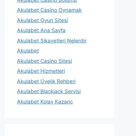
Akulabet Casino Oynamak
Akulabet Oyun Sitesi
Akulabet Ana Sayfa
Akulabet Şikayetleri Nelerdir
Akulabet
Akulabet Casino Sitesi
Akulabet Hizmetleri
Akulabet Üyelik Rehberi
Akulabet Blackjack Servisi
Akulabet Kolay Kazanç