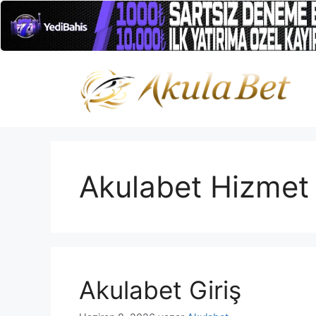
İçeriğe
atla
Akulabet Hizmet
Akulabet Giriş