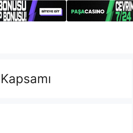
 Kapsamı