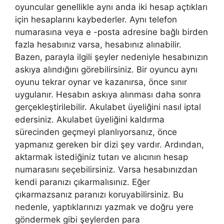
oyuncular genellikle aynı anda iki hesap açtıkları
için hesaplarını kaybederler. Aynı telefon
numarasına veya e -posta adresine bağlı birden
fazla hesabınız varsa, hesabınız alınabilir.
Bazen, parayla ilgili şeyler nedeniyle hesabınızın
askıya alındığını görebilirsiniz. Bir oyuncu aynı
oyunu tekrar oynar ve kazanırsa, önce sınır
uygulanır. Hesabın askıya alınması daha sonra
gerçekleştirilebilir. Akulabet üyeliğini nasıl iptal
edersiniz. Akulabet üyeliğini kaldırma
sürecinden geçmeyi planlıyorsanız, önce
yapmanız gereken bir dizi şey vardır. Ardından,
aktarmak istediğiniz tutarı ve alıcının hesap
numarasını seçebilirsiniz. Varsa hesabınızdan
kendi paranızı çıkarmalısınız. Eğer
çıkarmazsanız paranızı koruyabilirsiniz. Bu
nedenle, yaptıklarınızı yazmak ve doğru yere
göndermek gibi şeylerden para