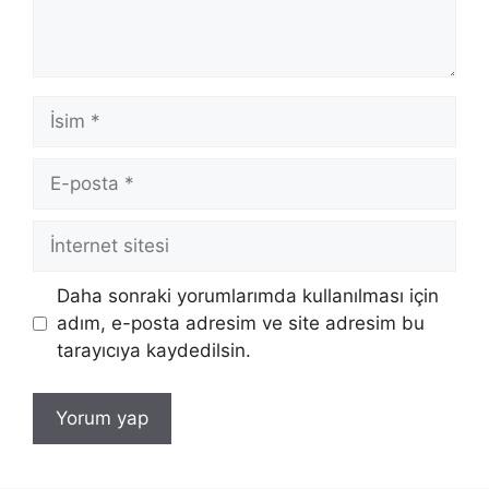
İsim
E-
posta
İnternet
sitesi
Daha sonraki yorumlarımda kullanılması için
adım, e-posta adresim ve site adresim bu
tarayıcıya kaydedilsin.