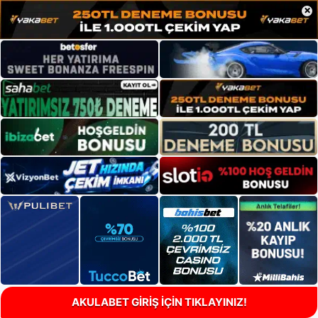
×
AKULABET GİRİŞ İÇİN TIKLAYINIZ!