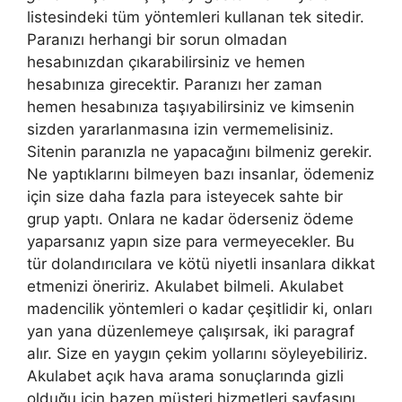
listesindeki tüm yöntemleri kullanan tek sitedir.
Paranızı herhangi bir sorun olmadan
hesabınızdan çıkarabilirsiniz ve hemen
hesabınıza girecektir. Paranızı her zaman
hemen hesabınıza taşıyabilirsiniz ve kimsenin
sizden yararlanmasına izin vermemelisiniz.
Sitenin paranızla ne yapacağını bilmeniz gerekir.
Ne yaptıklarını bilmeyen bazı insanlar, ödemeniz
için size daha fazla para isteyecek sahte bir
grup yaptı. Onlara ne kadar öderseniz ödeme
yaparsanız yapın size para vermeyecekler. Bu
tür dolandırıcılara ve kötü niyetli insanlara dikkat
etmenizi öneririz. Akulabet bilmeli. Akulabet
madencilik yöntemleri o kadar çeşitlidir ki, onları
yan yana düzenlemeye çalışırsak, iki paragraf
alır. Size en yaygın çekim yollarını söyleyebiliriz.
Akulabet açık hava arama sonuçlarında gizli
olduğu için bazen müşteri hizmetleri sayfasını