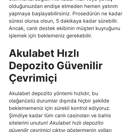
olduğunuzdan endişe etmeden hemen yatırım
yapmaya başlayabilirsiniz. Prosedürün ne kadar
süresi olursa olsun, 5 dakikaya kadar sürebilir.
Ancak, canlı destek ekibinin müşteri kuyruğunu
işlemek için beklemeniz gerekebilir.
Akulabet Hızlı
Depozito Güvenilir
Çevrimiçi
Akulabet depozito yöntemi hızlıdır, bu
olağanüstü durumlar dışında hiçbir şekilde
beklememeniz için sürekli kontrol ediyoruz.
Şimdiye kadar tüm canlı casinoları ve bahis
sitelerini unutun!
Akulabet hızlı depozito
güvenilir çevrimiçi
çıktıyı göstermenin yolları