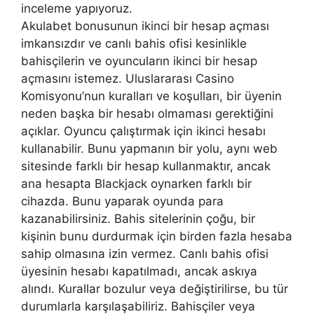
inceleme yapıyoruz.
Akulabet bonusunun ikinci bir hesap açması
imkansızdır ve canlı bahis ofisi kesinlikle
bahisçilerin ve oyuncuların ikinci bir hesap
açmasını istemez. Uluslararası Casino
Komisyonu’nun kuralları ve koşulları, bir üyenin
neden başka bir hesabı olmaması gerektiğini
açıklar. Oyuncu çalıştırmak için ikinci hesabı
kullanabilir. Bunu yapmanın bir yolu, aynı web
sitesinde farklı bir hesap kullanmaktır, ancak
ana hesapta Blackjack oynarken farklı bir
cihazda. Bunu yaparak oyunda para
kazanabilirsiniz. Bahis sitelerinin çoğu, bir
kişinin bunu durdurmak için birden fazla hesaba
sahip olmasına izin vermez. Canlı bahis ofisi
üyesinin hesabı kapatılmadı, ancak askıya
alındı. Kurallar bozulur veya değiştirilirse, bu tür
durumlarla karşılaşabiliriz. Bahisçiler veya