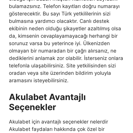
bulamazsınız. Telefon kayıtları doğru numarayı
gösterecektir. Bu sayı Türk yetkililerinin sizi
bulmasına yardımcı olacaktır. Canlı destek
ekibinin neden olduğu şikayetler azaltılmış olsa
da, kimsenin cevaplayamayacağı herhangi bir
sorunuz varsa bu yeterince iyi. Ülkenizden
olmayan bir numaradan bir çağrı alırsanız, ne
dediklerini anlamak zor olabilir. İsterseniz onlara
telefonla ulaşabilirsiniz. Site yetkilisinden sizi
oradan veya site üzerinden bildirim yoluyla
aramasını isteyebilirsiniz.
Akulabet Avantajlı
Seçenekler
Akulabet için avantajlı seçenekler nelerdir
Akulabet faydaları hakkında çok özel bir