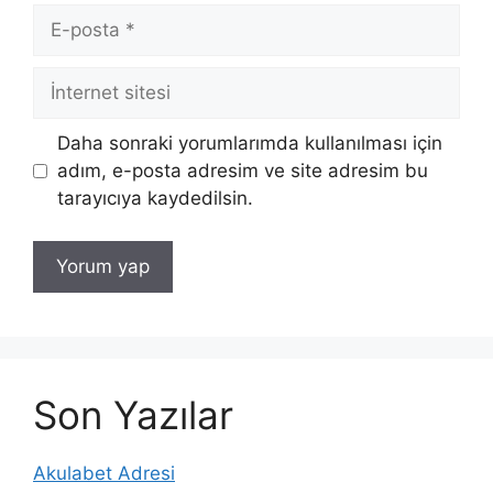
E-
posta
İnternet
sitesi
Daha sonraki yorumlarımda kullanılması için
adım, e-posta adresim ve site adresim bu
tarayıcıya kaydedilsin.
Son Yazılar
Akulabet Adresi