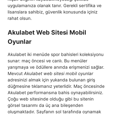
uygulamanıza olanak tanır. Gerekli sertifika ve
lisanslara sahibiz, güvenlik konusunda içiniz
rahat olsun.
Akulabet Web Sitesi Mobil
Oyunlar
Akulabet iki menüde spor bahisleri koleksiyonu
sunar: maç öncesi ve canlı. Bu menüler
yarışmaya ve ödüllere anında erişmenizi sağlar.
Mevcut
Akulabet web sitesi mobil oyunlar
adresinizi almak için yukarıda bulunan giriş
düğmesine tıklamanız yeterlidir. Maç öncesinde
Akulabet performansına bahis oynayabilirsiniz.
Çoğu web sitesinde olduğu gibi bu sitenin
görsel tasarımı da üç ana bileşenden
oluşmaktadır. Sayfanın sol tarafında oynamak