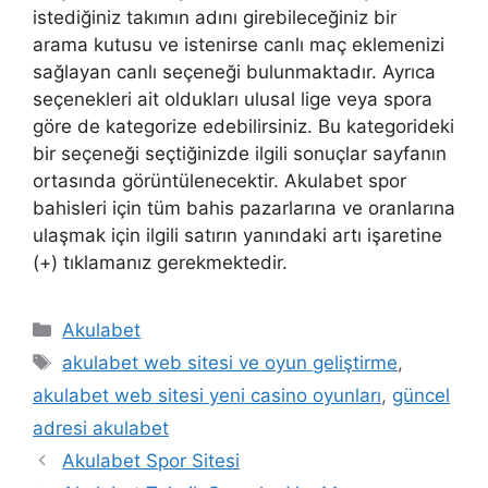
istediğiniz takımın adını girebileceğiniz bir
arama kutusu ve istenirse canlı maç eklemenizi
sağlayan canlı seçeneği bulunmaktadır. Ayrıca
seçenekleri ait oldukları ulusal lige veya spora
göre de kategorize edebilirsiniz. Bu kategorideki
bir seçeneği seçtiğinizde ilgili sonuçlar sayfanın
ortasında görüntülenecektir. Akulabet spor
bahisleri için tüm bahis pazarlarına ve oranlarına
ulaşmak için ilgili satırın yanındaki artı işaretine
(+) tıklamanız gerekmektedir.
Kategoriler
Akulabet
Etiketler
akulabet web sitesi ve oyun geliştirme
,
akulabet web sitesi yeni casino oyunları
,
güncel
adresi akulabet
Akulabet Spor Sitesi