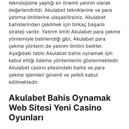
teknolojisine yaptığı en önemli yatırım olarak
değerlendirildi. Akulabet tekniklerine ve para
yatırma limitlerine ulaşabilirsiniz. Akulabet
bahislerinden çekilmek için birkaç başarılı
strateji vardır. Yatırım limiti Akulabet para çekme
yöntemiyle belirlendiği gibi, Akulabet para
çekme yöntemi de yatırım limitini belirler.
Aşağıdaki tablo Akulabet bahis oynamak için
kabul ettiği ödeme yöntemlerini göstermektedir.
Akulabet casino sitesindeki bahis ve para
çekme işlemleri güvenli ve yetkili kabul
edilmektedir.
Akulabet Bahis Oynamak
Web Sitesi Yeni Casino
Oyunları