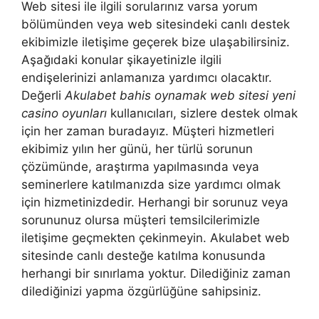
Web sitesi ile ilgili sorularınız varsa yorum
bölümünden veya web sitesindeki canlı destek
ekibimizle iletişime geçerek bize ulaşabilirsiniz.
Aşağıdaki konular şikayetinizle ilgili
endişelerinizi anlamanıza yardımcı olacaktır.
Değerli
Akulabet bahis oynamak web sitesi yeni
casino oyunları
kullanıcıları, sizlere destek olmak
için her zaman buradayız. Müşteri hizmetleri
ekibimiz yılın her günü, her türlü sorunun
çözümünde, araştırma yapılmasında veya
seminerlere katılmanızda size yardımcı olmak
için hizmetinizdedir. Herhangi bir sorunuz veya
sorununuz olursa müşteri temsilcilerimizle
iletişime geçmekten çekinmeyin. Akulabet web
sitesinde canlı desteğe katılma konusunda
herhangi bir sınırlama yoktur. Dilediğiniz zaman
dilediğinizi yapma özgürlüğüne sahipsiniz.