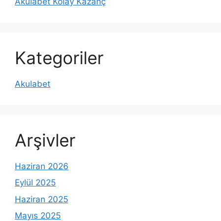
Akulabet Kolay Kazanç
Kategoriler
Akulabet
Arşivler
Haziran 2026
Eylül 2025
Haziran 2025
Mayıs 2025