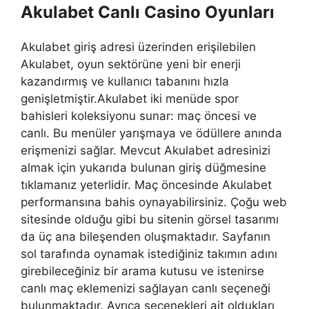
Akulabet Canlı Casino Oyunları
Akulabet giriş adresi üzerinden erişilebilen
Akulabet, oyun sektörüne yeni bir enerji
kazandırmış ve kullanıcı tabanını hızla
genişletmiştir.Akulabet iki menüde spor
bahisleri koleksiyonu sunar: maç öncesi ve
canlı. Bu menüler yarışmaya ve ödüllere anında
erişmenizi sağlar. Mevcut Akulabet adresinizi
almak için yukarıda bulunan giriş düğmesine
tıklamanız yeterlidir. Maç öncesinde Akulabet
performansına bahis oynayabilirsiniz. Çoğu web
sitesinde olduğu gibi bu sitenin görsel tasarımı
da üç ana bileşenden oluşmaktadır. Sayfanın
sol tarafında oynamak istediğiniz takımın adını
girebileceğiniz bir arama kutusu ve istenirse
canlı maç eklemenizi sağlayan canlı seçeneği
bulunmaktadır. Ayrıca seçenekleri ait oldukları