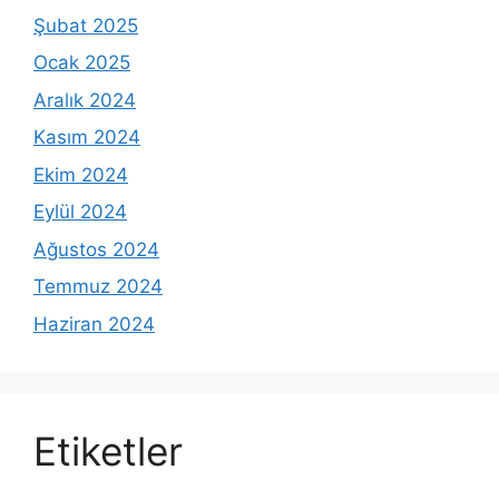
Şubat 2025
Ocak 2025
Aralık 2024
Kasım 2024
Ekim 2024
Eylül 2024
Ağustos 2024
Temmuz 2024
Haziran 2024
Etiketler