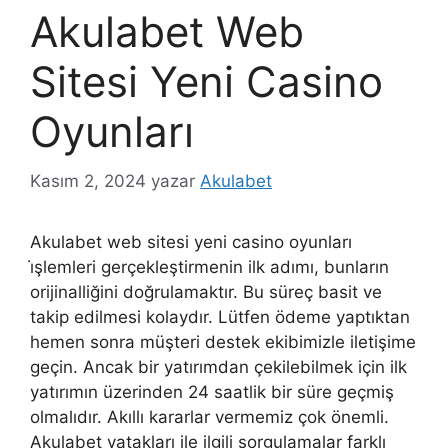
Akulabet Web
Sitesi Yeni Casino
Oyunları
Kasım 2, 2024
yazar
Akulabet
Akulabet web sitesi yeni casino oyunları
i̇şlemleri gerçekleştirmenin ilk adımı, bunların
orijinalliğini doğrulamaktır. Bu süreç basit ve
takip edilmesi kolaydır. Lütfen ödeme yaptıktan
hemen sonra müşteri destek ekibimizle iletişime
geçin. Ancak bir yatırımdan çekilebilmek için ilk
yatırımın üzerinden 24 saatlik bir süre geçmiş
olmalıdır. Akıllı kararlar vermemiz çok önemli.
Akulabet yatakları ile ilgili sorgulamalar farklı