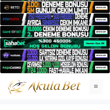
İçeriğe
atla
Menü