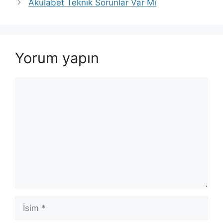
Akulabet Teknik Sorunlar Var Mı
Yorum yapın
Yorum
İsim