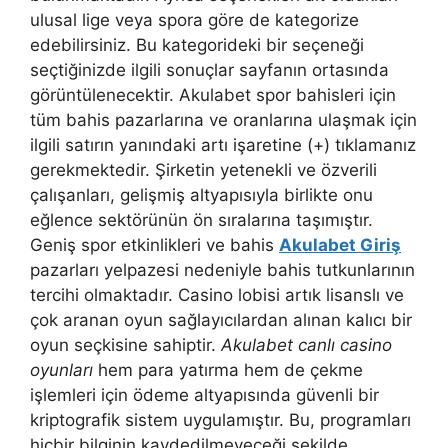
ulusal lige veya spora göre de kategorize
edebilirsiniz. Bu kategorideki bir seçeneği
seçtiğinizde ilgili sonuçlar sayfanın ortasında
görüntülenecektir. Akulabet spor bahisleri için
tüm bahis pazarlarına ve oranlarına ulaşmak için
ilgili satırın yanındaki artı işaretine (+) tıklamanız
gerekmektedir. Şirketin yetenekli ve özverili
çalışanları, gelişmiş altyapısıyla birlikte onu
eğlence sektörünün ön sıralarına taşımıştır.
Geniş spor etkinlikleri ve bahis
Akulabet Giriş
pazarları yelpazesi nedeniyle bahis tutkunlarının
tercihi olmaktadır. Casino lobisi artık lisanslı ve
çok aranan oyun sağlayıcılardan alınan kalıcı bir
oyun seçkisine sahiptir.
Akulabet canlı casino
oyunları
hem para yatırma hem de çekme
işlemleri için ödeme altyapısında güvenli bir
kriptografik sistem uygulamıştır. Bu, programları
hiçbir bilginin kaydedilmeyeceği şekilde