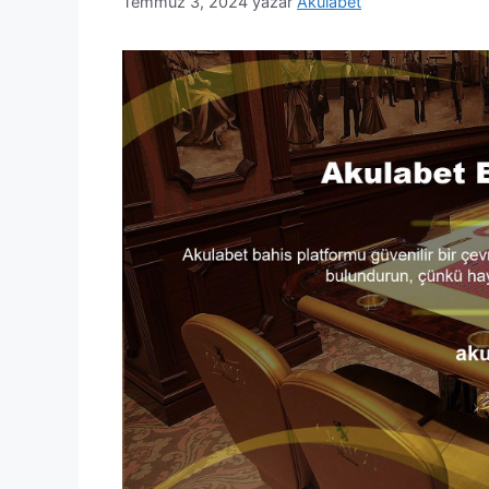
Temmuz 3, 2024
yazar
Akulabet