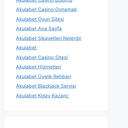
Akulabet Casino Oynamak
Akulabet Oyun Sitesi
Akulabet Ana Sayfa
Akulabet Şikayetleri Nelerdir
Akulabet
Akulabet Casino Sitesi
Akulabet Hizmetleri
Akulabet Üyelik Rehberi
Akulabet Blackjack Servisi
Akulabet Kolay Kazanç