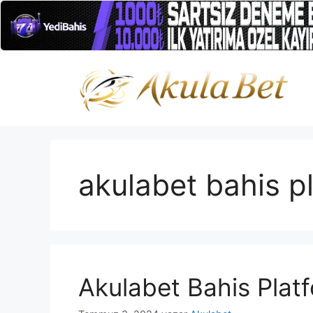
İçeriğe
atla
akulabet bahis p
Akulabet Bahis Plat