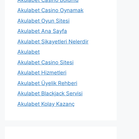
Akulabet Casino Oynamak
Akulabet Oyun Sitesi
Akulabet Ana Sayfa
Akulabet Şikayetleri Nelerdir
Akulabet
Akulabet Casino Sitesi
Akulabet Hizmetleri
Akulabet Üyelik Rehberi
Akulabet Blackjack Servisi
Akulabet Kolay Kazanç