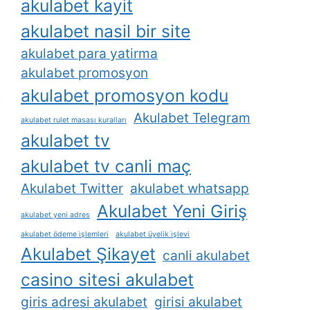
akulabet kayit
akulabet nasil bir site
akulabet para yatirma
akulabet promosyon
akulabet promosyon kodu
Akulabet Telegram
akulabet rulet masası kuralları
akulabet tv
akulabet tv canli maç
Akulabet Twitter
akulabet whatsapp
Akulabet Yeni Giriş
akulabet yeni adres
akulabet ödeme i̇şlemleri
akulabet üyelik i̇şlevi
Akulabet Şikayet
canli akulabet
casino sitesi akulabet
giris adresi akulabet
girisi akulabet