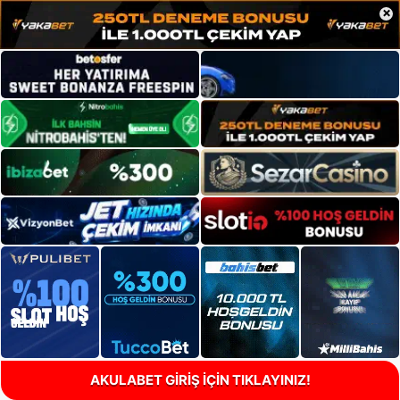
×
AKULABET GİRİŞ İÇİN TIKLAYINIZ!