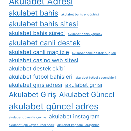
Akulabet Adresi
akulabet bahis
akulabet bahis endüstrisi
akulabet bahis sitesi
akulabet bahis süreci
akulabet bahis yapmak
akulabet canli destek
akulabet canli maç izle
akulabet canlı destek bilgileri
akulabet casino web sitesi
akulabet destek ekibi
akulabet futbol bahisleri
akulabet futbol seçenekleri
akulabet giris adresi
akulabet girisi
Akulabet Giriş
Akulabet Güncel
akulabet güncel adres
akulabet instagram
akulabet güvenilir çekme
akulabet i̇çin kayıt süreci nedir
akulabet kapsamlı araştırma