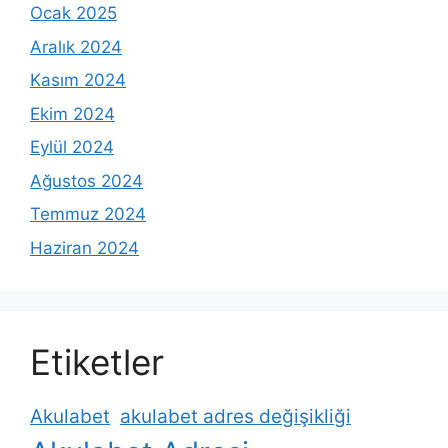
Ocak 2025
Aralık 2024
Kasım 2024
Ekim 2024
Eylül 2024
Ağustos 2024
Temmuz 2024
Haziran 2024
Etiketler
Akulabet
akulabet adres değişikliği