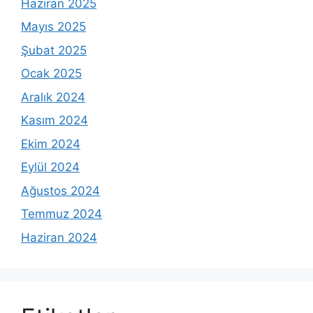
Haziran 2025
Mayıs 2025
Şubat 2025
Ocak 2025
Aralık 2024
Kasım 2024
Ekim 2024
Eylül 2024
Ağustos 2024
Temmuz 2024
Haziran 2024