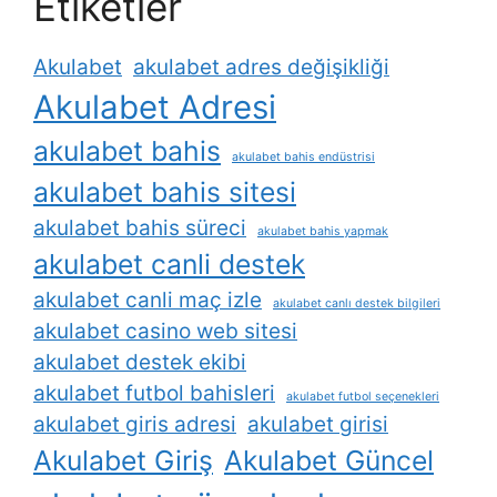
Etiketler
Akulabet
akulabet adres değişikliği
Akulabet Adresi
akulabet bahis
akulabet bahis endüstrisi
akulabet bahis sitesi
akulabet bahis süreci
akulabet bahis yapmak
akulabet canli destek
akulabet canli maç izle
akulabet canlı destek bilgileri
akulabet casino web sitesi
akulabet destek ekibi
akulabet futbol bahisleri
akulabet futbol seçenekleri
akulabet giris adresi
akulabet girisi
Akulabet Giriş
Akulabet Güncel