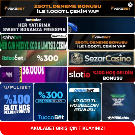
×
AKULABET GİRİŞ İÇİN TIKLAYINIZ!