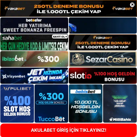
×
AKULABET GİRİŞ İÇİN TIKLAYINIZ!