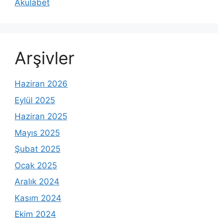
Akulabet
Arşivler
Haziran 2026
Eylül 2025
Haziran 2025
Mayıs 2025
Şubat 2025
Ocak 2025
Aralık 2024
Kasım 2024
Ekim 2024