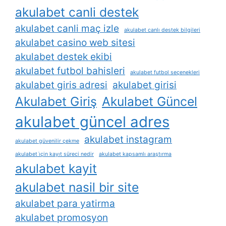
akulabet canli destek
akulabet canli maç izle
akulabet canlı destek bilgileri
akulabet casino web sitesi
akulabet destek ekibi
akulabet futbol bahisleri
akulabet futbol seçenekleri
akulabet giris adresi
akulabet girisi
Akulabet Giriş
Akulabet Güncel
akulabet güncel adres
akulabet instagram
akulabet güvenilir çekme
akulabet i̇çin kayıt süreci nedir
akulabet kapsamlı araştırma
akulabet kayit
akulabet nasil bir site
akulabet para yatirma
akulabet promosyon