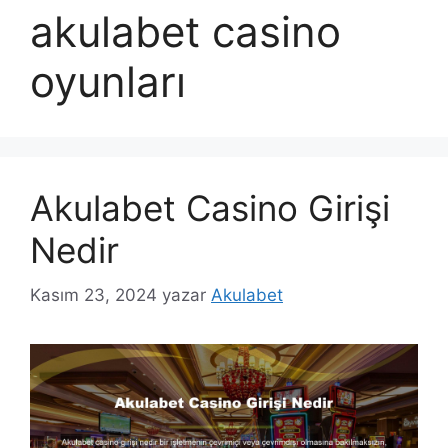
akulabet casino
oyunları
Akulabet Casino Girişi
Nedir
Kasım 23, 2024
yazar
Akulabet