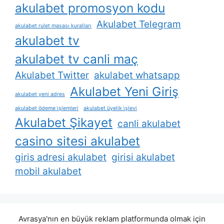
akulabet promosyon kodu
Akulabet Telegram
akulabet rulet masası kuralları
akulabet tv
akulabet tv canli maç
Akulabet Twitter
akulabet whatsapp
Akulabet Yeni Giriş
akulabet yeni adres
akulabet ödeme i̇şlemleri
akulabet üyelik i̇şlevi
Akulabet Şikayet
canli akulabet
casino sitesi akulabet
giris adresi akulabet
girisi akulabet
mobil akulabet
Avrasya'nın en büyük reklam platformunda olmak için